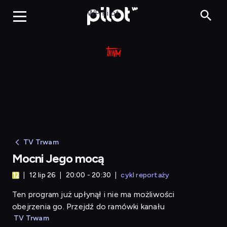
Mocni Jego mocą
WP Pilot
TV Trwam
Mocni Jego mocą
12 lip 26
20:00 - 20:30
cykl reportaży
Ten program już upłynął i nie ma możliwości
obejrzenia go. Przejdź do ramówki kanału
TV Trwam