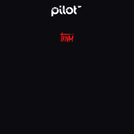
aj w WP Pilot
WP Pilot