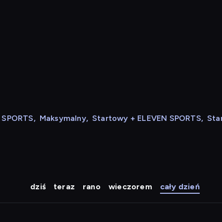
N SPORTS
,
Maksymalny
,
Startowy + ELEVEN SPORTS
,
Sta
dziś
teraz
rano
wieczorem
cały dzień