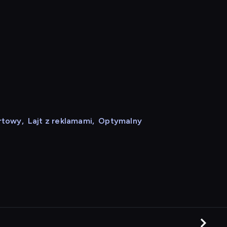
rtowy
,
Lajt z reklamami
,
Optymalny