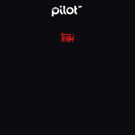
aj w WP Pilot
WP Pilot