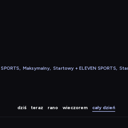
N SPORTS
,
Maksymalny
,
Startowy + ELEVEN SPORTS
,
Sta
dziś
teraz
rano
wieczorem
cały dzień