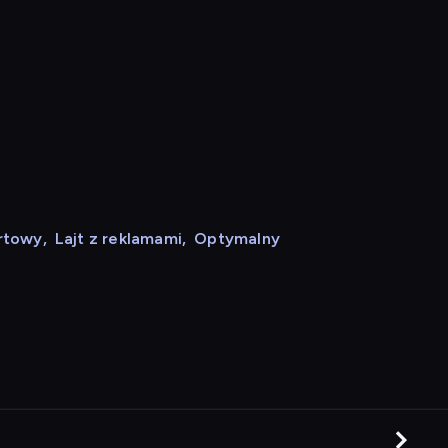
rtowy
,
Lajt z reklamami
,
Optymalny