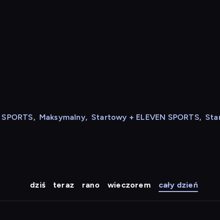
N SPORTS
,
Maksymalny
,
Startowy + ELEVEN SPORTS
,
Sta
dziś
teraz
rano
wieczorem
cały dzień