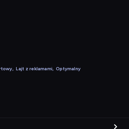
rtowy
,
Lajt z reklamami
,
Optymalny