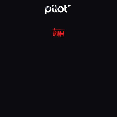
aj w WP Pilot
WP Pilot