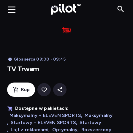
TV Trwam, Ogląd
WP Pilot
Głos serca 09:00 - 09:45
TV Trwam
Kup
Dostępne w pakietach:
Maksymalny + ELEVEN SPORTS
,
Maksymalny
,
Startowy + ELEVEN SPORTS
,
Startowy
,
Lajt z reklamami
,
Optymalny
,
Rozszerzony