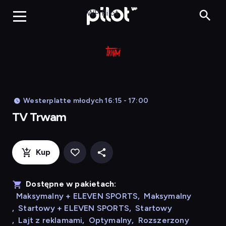
TV Trwam, Ogląd
WP Pilot
Westerplatte młodych 16:15 - 17:00
TV Trwam
Kup
Dostępne w pakietach:
Maksymalny + ELEVEN SPORTS
,
Maksymalny
,
Startowy + ELEVEN SPORTS
,
Startowy
,
Lajt z reklamami
,
Optymalny
,
Rozszerzony