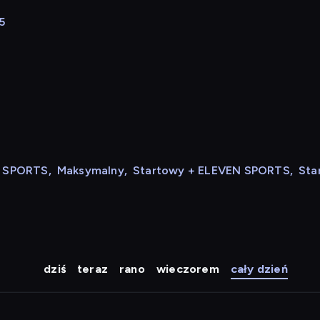
5
N SPORTS
,
Maksymalny
,
Startowy + ELEVEN SPORTS
,
Sta
dziś
teraz
rano
wieczorem
cały dzień