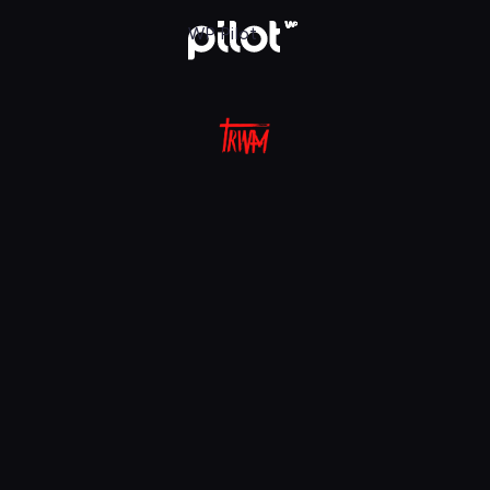
aj w WP Pilot
WP Pilot