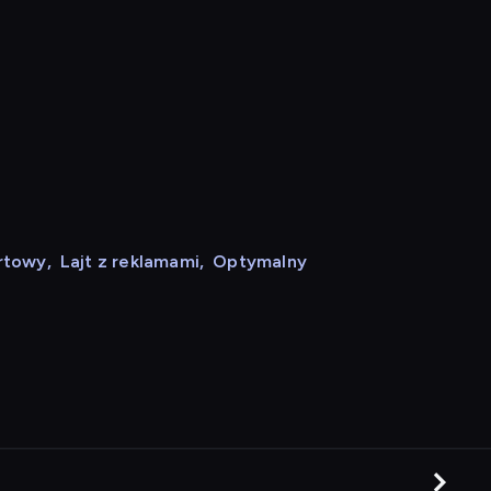
rtowy
,
Lajt z reklamami
,
Optymalny