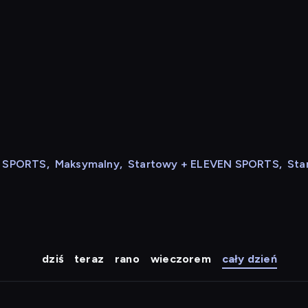
N SPORTS
,
Maksymalny
,
Startowy + ELEVEN SPORTS
,
Sta
dziś
teraz
rano
wieczorem
cały dzień