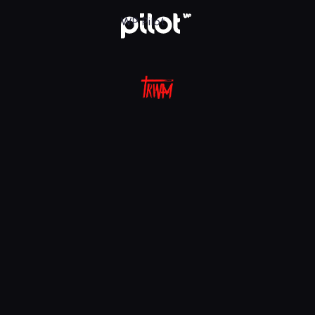
aj w WP Pilot
WP Pilot