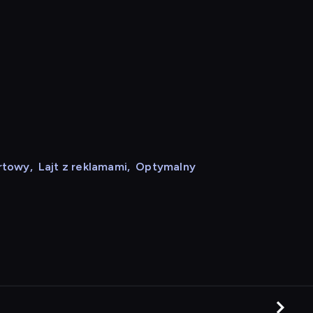
rtowy
,
Lajt z reklamami
,
Optymalny