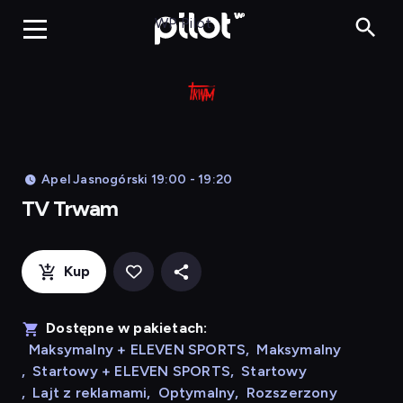
TV Trwam, Ogląd
WP Pilot
Apel Jasnogórski 19:00 - 19:20
TV Trwam
Kup
Dostępne w pakietach:
Maksymalny + ELEVEN SPORTS
,
Maksymalny
,
Startowy + ELEVEN SPORTS
,
Startowy
,
Lajt z reklamami
,
Optymalny
,
Rozszerzony