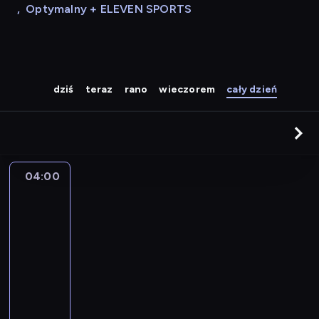
,
Optymalny + ELEVEN SPORTS
dziś
teraz
rano
wieczorem
cały dzień
04:00
Audiencja
generalna
Ojca
Świętego
Leona
XIV
z
Watykanu
04:00
-