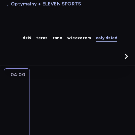
,
Optymalny + ELEVEN SPORTS
dziś
teraz
rano
wieczorem
cały dzień
04:00
Jestem
mamą
04:00
-
04:15
magazyn
poradnikowy
N
a
s