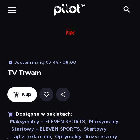
TV Trwam, Ogląd
WP Pilot
Jestem mamą 07:45 - 08:00
TV Trwam
Kup
Dostępne w pakietach:
Maksymalny + ELEVEN SPORTS
,
Maksymalny
,
Startowy + ELEVEN SPORTS
,
Startowy
,
Lajt z reklamami
,
Optymalny
,
Rozszerzony