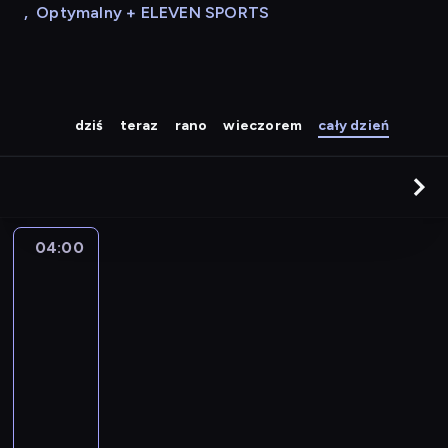
,
Optymalny + ELEVEN SPORTS
dziś
teraz
rano
wieczorem
cały dzień
04:00
Jestem
mamą
04:00
-
04:15
magazyn
poradnikowy
N
a
s