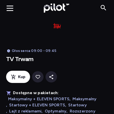
TV Trwam, Ogląd
WP Pilot
Głos serca 09:00 - 09:45
TV Trwam
Kup
Dostępne w pakietach:
Maksymalny + ELEVEN SPORTS
,
Maksymalny
,
Startowy + ELEVEN SPORTS
,
Startowy
,
Lajt z reklamami
,
Optymalny
,
Rozszerzony