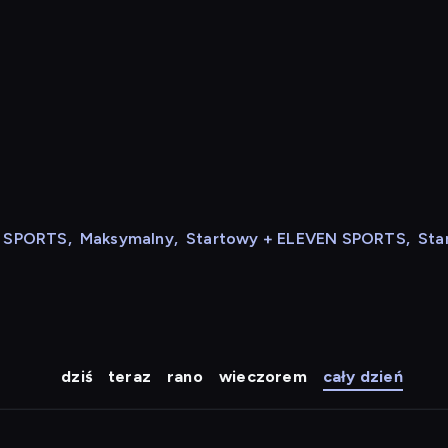
N SPORTS
,
Maksymalny
,
Startowy + ELEVEN SPORTS
,
Sta
dziś
teraz
rano
wieczorem
cały dzień