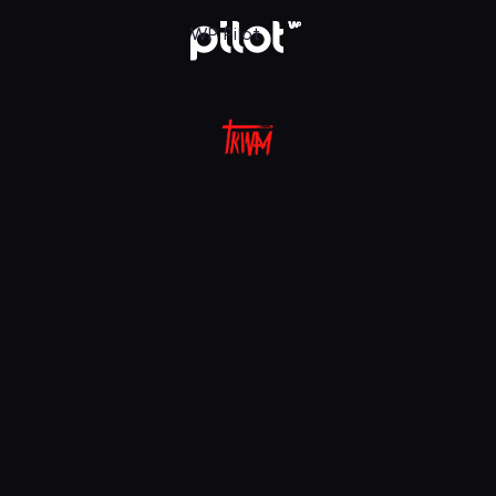
aj w WP Pilot
WP Pilot