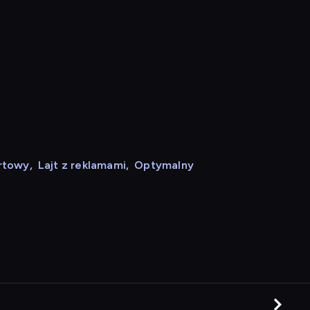
rtowy
,
Lajt z reklamami
,
Optymalny