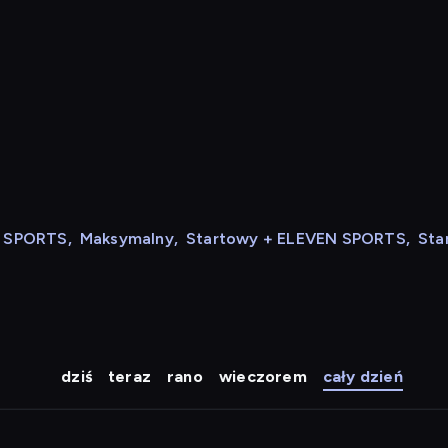
N SPORTS
,
Maksymalny
,
Startowy + ELEVEN SPORTS
,
Sta
dziś
teraz
rano
wieczorem
cały dzień