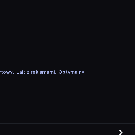
rtowy
,
Lajt z reklamami
,
Optymalny