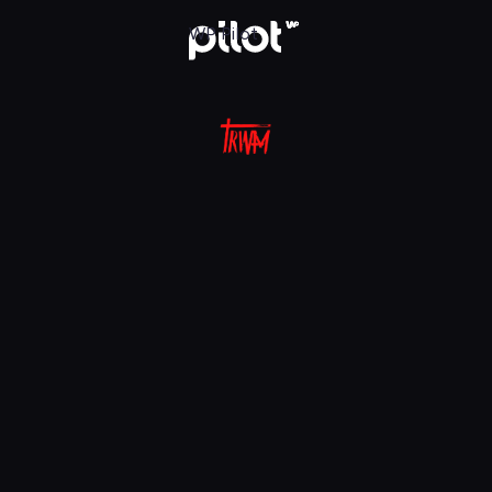
aj w WP Pilot
WP Pilot