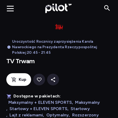
TV Trwam, Ogląd
WP Pilot
Uroczystość Rocznicy zaprzysiężenia Karola
Nawrockiego na Prezydenta Rzeczypospolitej
Polskiej 20:45 - 21:45
TV Trwam
Kup
Dostępne w pakietach:
Maksymalny + ELEVEN SPORTS
,
Maksymalny
,
Startowy + ELEVEN SPORTS
,
Startowy
,
Lajt z reklamami
,
Optymalny
,
Rozszerzony