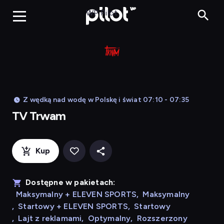
TV Trwam, Ogląd
WP Pilot
Z wędką nad wodę w Polskę i świat 07:10 - 07:35
TV Trwam
Kup
Dostępne w pakietach:
Maksymalny + ELEVEN SPORTS
,
Maksymalny
,
Startowy + ELEVEN SPORTS
,
Startowy
,
Lajt z reklamami
,
Optymalny
,
Rozszerzony