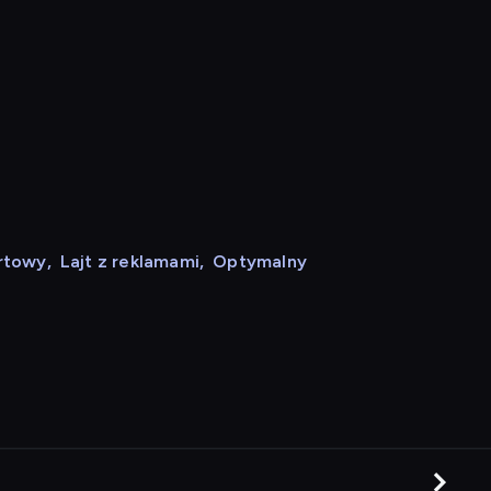
rtowy
,
Lajt z reklamami
,
Optymalny