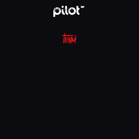
aj w WP Pilot
WP Pilot