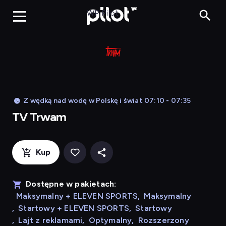
TV Trwam, Ogląd
WP Pilot
Z wędką nad wodę w Polskę i świat 07:10 - 07:35
TV Trwam
Kup
Dostępne w pakietach:
Maksymalny + ELEVEN SPORTS
,
Maksymalny
,
Startowy + ELEVEN SPORTS
,
Startowy
,
Lajt z reklamami
,
Optymalny
,
Rozszerzony