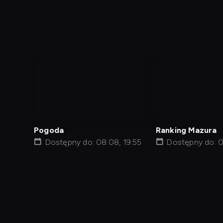
nagranie
nagranie
z
z
tv
tv
Pogoda
Ranking Mazura
Dostępny do: 08.08, 19:55
Dostępny do: 0
Diagnostyka
Test prędkości
Kontakt
Regula
Dostęp za granicą