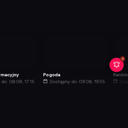
nagranie
nag
z
z
tv
tv
rmacyjny
Pogoda
Ranki
do: 08.08, 17:15
Dostępny do: 09.08, 19:55
Dos
j kod
Informacje o usługodawcy