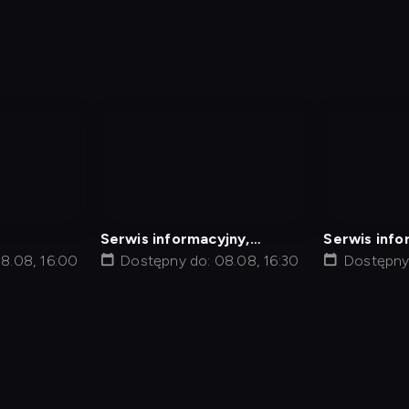
nagranie
nagranie
z
z
tv
tv
Serwis informacyjny,
Serwis info
8.08, 16:00
Prognoza pogody
Dostępny do: 08.08, 16:30
Dostępny 
min
Polityka Prywatności
Ustawienia prywatności
Zrealizu