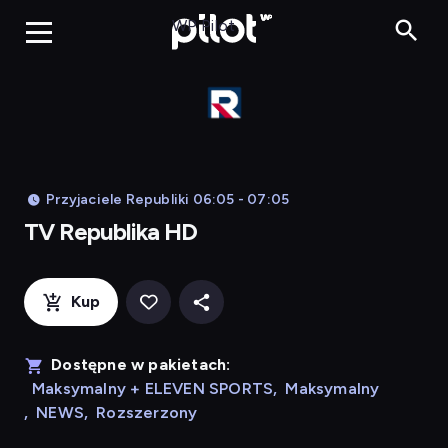
TV Republ
WP Pilot
Przyjaciele Republiki 06:05 - 07:05
TV Republika HD
Kup
Dostępne w pakietach:
Maksymalny + ELEVEN SPORTS
,
Maksymalny
,
NEWS
,
Rozszerzony