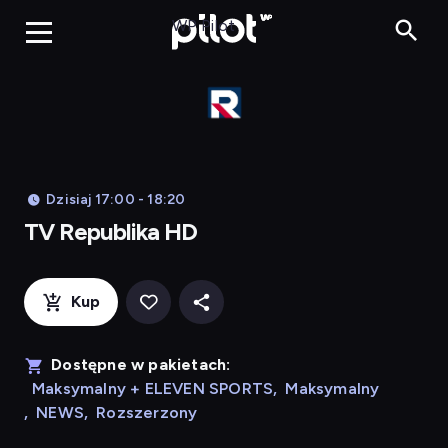
TV Republ
WP Pilot
Dzisiaj 17:00 - 18:20
TV Republika HD
Kup
Dostępne w pakietach:
Maksymalny + ELEVEN SPORTS
,
Maksymalny
,
NEWS
,
Rozszerzony