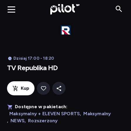
TV Republ
WP Pilot
Dzisiaj 17:00 - 18:20
TV Republika HD
Kup
Dostępne w pakietach:
Maksymalny + ELEVEN SPORTS
,
Maksymalny
,
NEWS
,
Rozszerzony