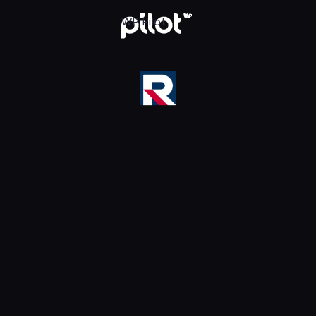
ika HD, Oglądaj w WP Pilot
WP Pilot