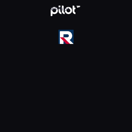
ika HD, Oglądaj w WP Pilot
WP Pilot