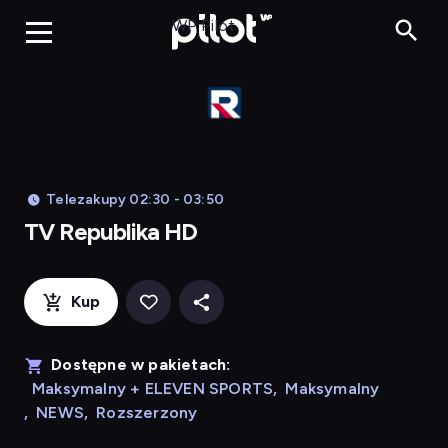
TV Republ
WP Pilot
Telezakupy 02:30 - 03:50
TV Republika HD
Kup
Dostępne w pakietach:
Maksymalny + ELEVEN SPORTS
,
Maksymalny
,
NEWS
,
Rozszerzony