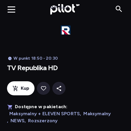
TV Republ
WP Pilot
W punkt 18:50 - 20:30
TV Republika HD
Kup
Dostępne w pakietach:
Maksymalny + ELEVEN SPORTS
,
Maksymalny
,
NEWS
,
Rozszerzony