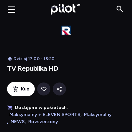
TV Republ
WP Pilot
Dzisiaj 17:00 - 18:20
TV Republika HD
Kup
Dostępne w pakietach:
Maksymalny + ELEVEN SPORTS
,
Maksymalny
,
NEWS
,
Rozszerzony