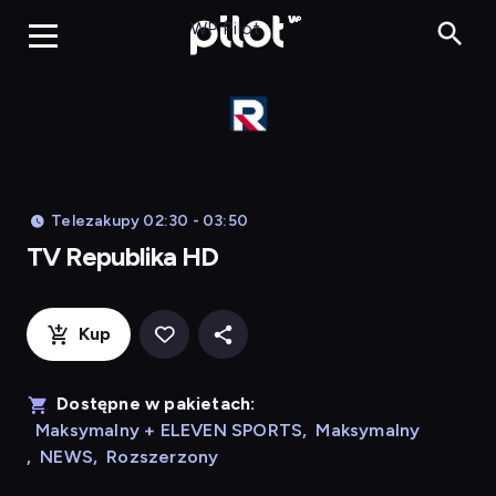
TV Republ
WP Pilot
Telezakupy 02:30 - 03:50
TV Republika HD
Kup
Dostępne w pakietach:
Maksymalny + ELEVEN SPORTS
,
Maksymalny
,
NEWS
,
Rozszerzony