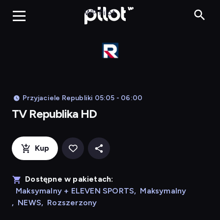
TV Republ
WP Pilot
Przyjaciele Republiki 05:05 - 06:00
TV Republika HD
Kup
Dostępne w pakietach:
Maksymalny + ELEVEN SPORTS
,
Maksymalny
,
NEWS
,
Rozszerzony