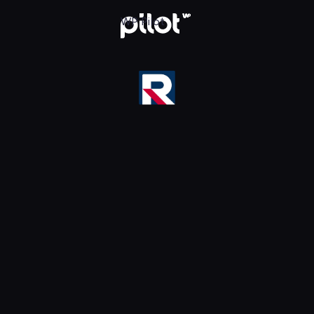
ika HD, Oglądaj w WP Pilot
WP Pilot