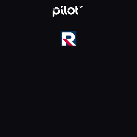
ika HD, Oglądaj w WP Pilot
WP Pilot