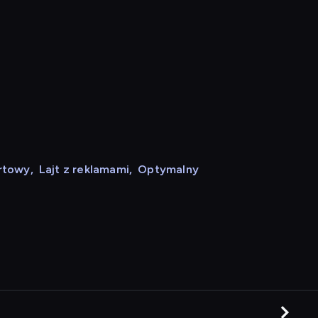
rtowy
,
Lajt z reklamami
,
Optymalny