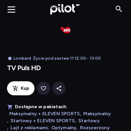
TV Puls HD, Og
WP Pilot
Lombard. Życie pod zastaw 11 12:00 - 13:00
TV Puls HD
Kup
Dostępne w pakietach:
Maksymalny + ELEVEN SPORTS
,
Maksymalny
,
Startowy + ELEVEN SPORTS
,
Startowy
,
Lajt z reklamami
,
Optymalny
,
Rozszerzony