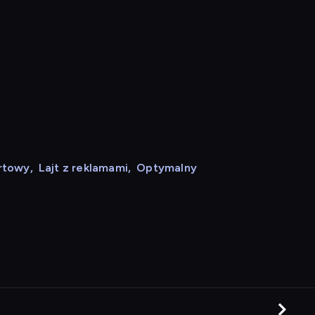
rtowy
,
Lajt z reklamami
,
Optymalny