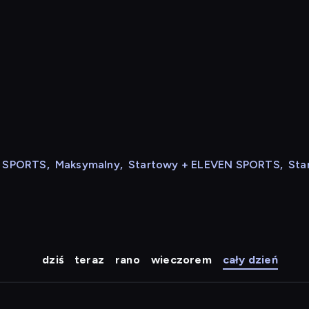
N SPORTS
,
Maksymalny
,
Startowy + ELEVEN SPORTS
,
Sta
dziś
teraz
rano
wieczorem
cały dzień