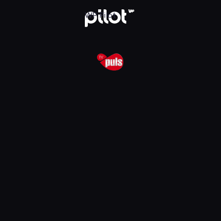
lądaj w WP Pilot
WP Pilot