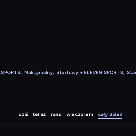
N SPORTS
,
Maksymalny
,
Startowy + ELEVEN SPORTS
,
Sta
dziś
teraz
rano
wieczorem
cały dzień