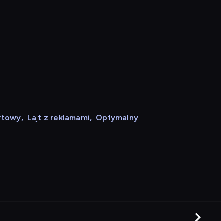
rtowy
,
Lajt z reklamami
,
Optymalny