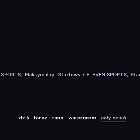
N SPORTS
,
Maksymalny
,
Startowy + ELEVEN SPORTS
,
Sta
dziś
teraz
rano
wieczorem
cały dzień