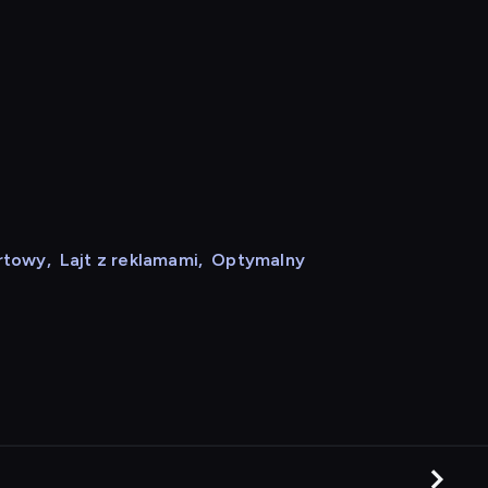
rtowy
,
Lajt z reklamami
,
Optymalny