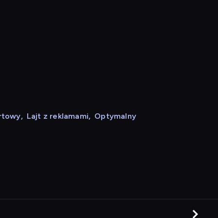
rtowy
,
Lajt z reklamami
,
Optymalny