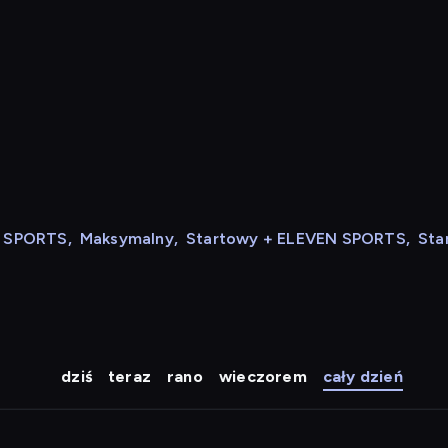
N SPORTS
,
Maksymalny
,
Startowy + ELEVEN SPORTS
,
Sta
dziś
teraz
rano
wieczorem
cały dzień