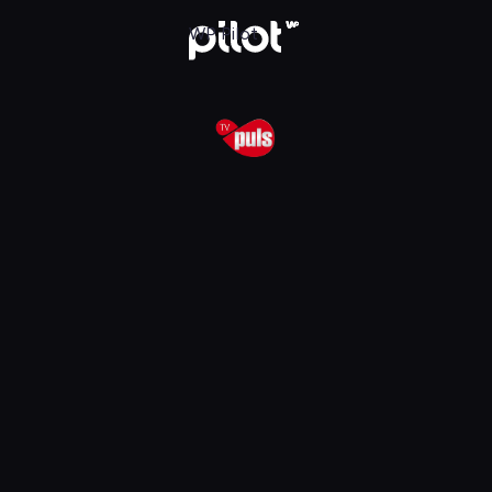
lądaj w WP Pilot
WP Pilot