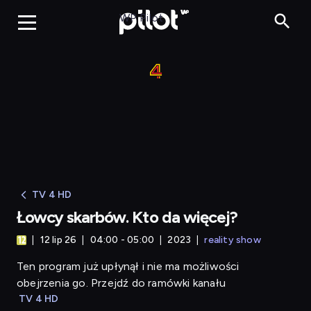
Łowcy skarbów.
WP Pilot
TV 4 HD
Łowcy skarbów. Kto da więcej?
12 lip 26
04:00 - 05:00
2023
reality show
Ten program już upłynął i nie ma możliwości
obejrzenia go. Przejdź do ramówki kanału
TV 4 HD