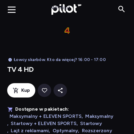
TV 4 HD, Oglądaj
WP Pilot
Łowcy skarbów. Kto da więcej? 16:00 - 17:00
TV 4 HD
Kup
Dostępne w pakietach:
Maksymalny + ELEVEN SPORTS
,
Maksymalny
,
Startowy + ELEVEN SPORTS
,
Startowy
,
Lajt z reklamami
,
Optymalny
,
Rozszerzony