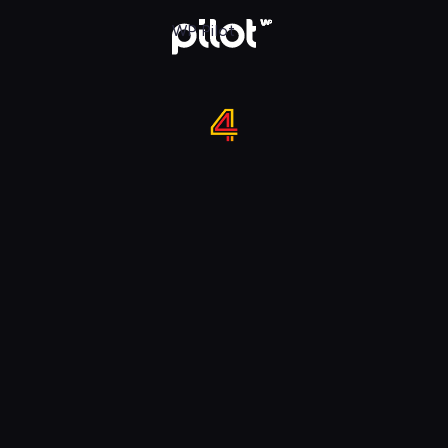
 w WP Pilot
WP Pilot