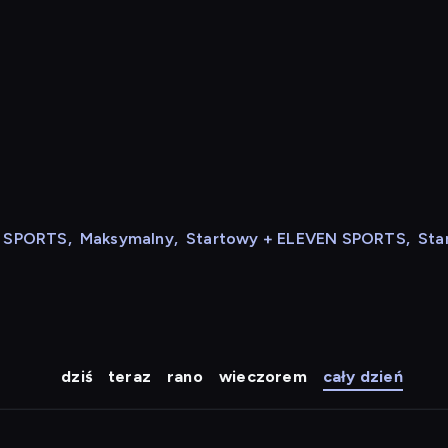
N SPORTS
,
Maksymalny
,
Startowy + ELEVEN SPORTS
,
Sta
dziś
teraz
rano
wieczorem
cały dzień