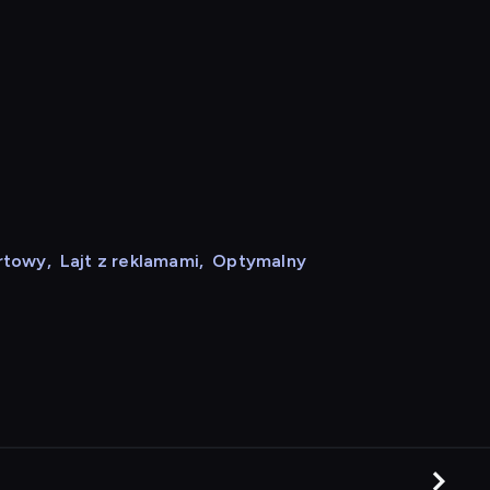
rtowy
,
Lajt z reklamami
,
Optymalny