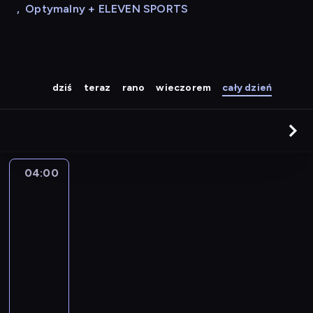
,
Optymalny + ELEVEN SPORTS
dziś
teraz
rano
wieczorem
cały dzień
04:00
Strażnik
Teksasu
04:00
-
05:00
serial
sensacyjny
B
y
ł