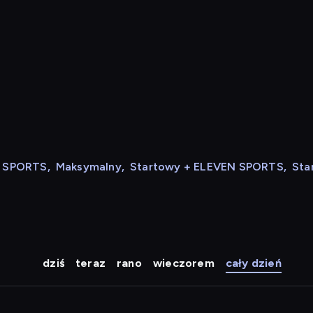
N SPORTS
,
Maksymalny
,
Startowy + ELEVEN SPORTS
,
Sta
dziś
teraz
rano
wieczorem
cały dzień