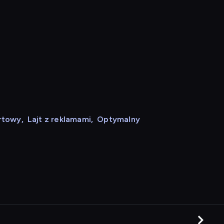
rtowy
,
Lajt z reklamami
,
Optymalny