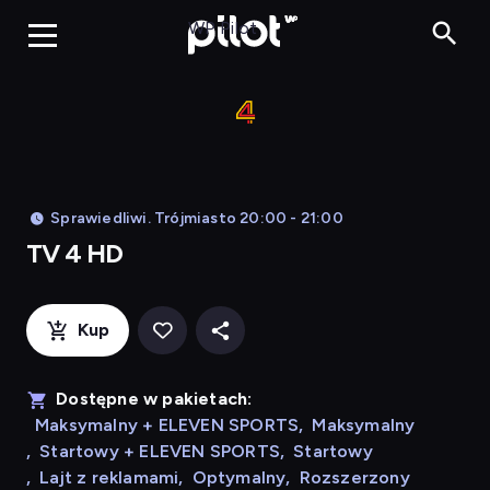
TV 4 HD, Oglądaj
WP Pilot
Sprawiedliwi. Trójmiasto 20:00 - 21:00
TV 4 HD
Kup
Dostępne w pakietach:
Maksymalny + ELEVEN SPORTS
,
Maksymalny
,
Startowy + ELEVEN SPORTS
,
Startowy
,
Lajt z reklamami
,
Optymalny
,
Rozszerzony