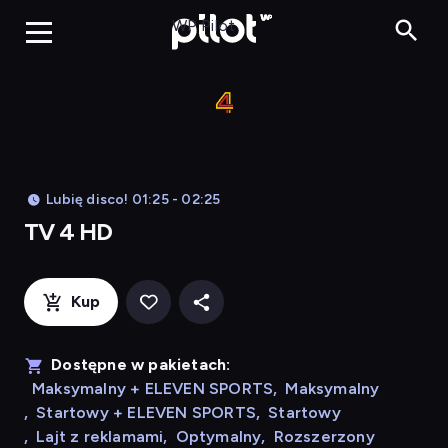
TV 4 HD, Oglądaj
WP Pilot
Lubię disco! 01:25 - 02:25
TV 4 HD
Kup
Dostępne w pakietach:
Maksymalny + ELEVEN SPORTS
,
Maksymalny
,
Startowy + ELEVEN SPORTS
,
Startowy
,
Lajt z reklamami
,
Optymalny
,
Rozszerzony