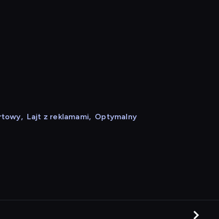
rtowy
,
Lajt z reklamami
,
Optymalny