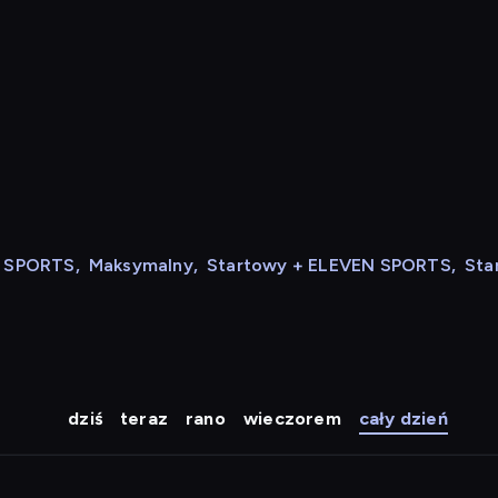
N SPORTS
,
Maksymalny
,
Startowy + ELEVEN SPORTS
,
Sta
dziś
teraz
rano
wieczorem
cały dzień