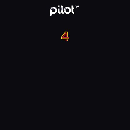
 w WP Pilot
WP Pilot