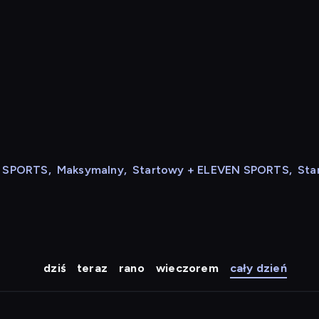
N SPORTS
,
Maksymalny
,
Startowy + ELEVEN SPORTS
,
Sta
dziś
teraz
rano
wieczorem
cały dzień