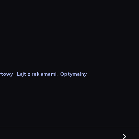
rtowy
,
Lajt z reklamami
,
Optymalny