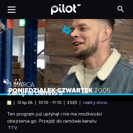
Zakup w ciemno 5
WP Pilot
TTV
Zakup w ciemno 5
12 lip 26
10:10 - 11:10
2025
reality show
Ten program już upłynął i nie ma możliwości
obejrzenia go. Przejdź do ramówki kanału
TTV