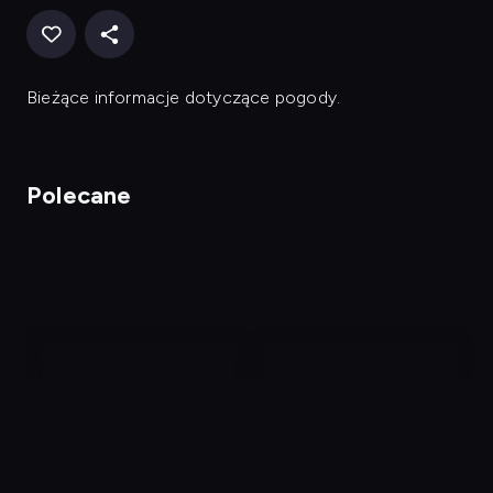
Bieżące informacje dotyczące pogody.
Polecane
nagranie
nagranie
z
z
tv
tv
Fakty po Faktach
Pogoda
S