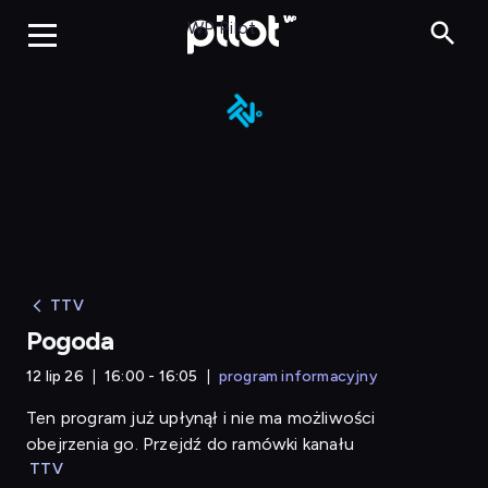
Pogoda
WP Pilot
TTV
Pogoda
12 lip 26
16:00 - 16:05
program informacyjny
Ten program już upłynął i nie ma możliwości
obejrzenia go. Przejdź do ramówki kanału
TTV