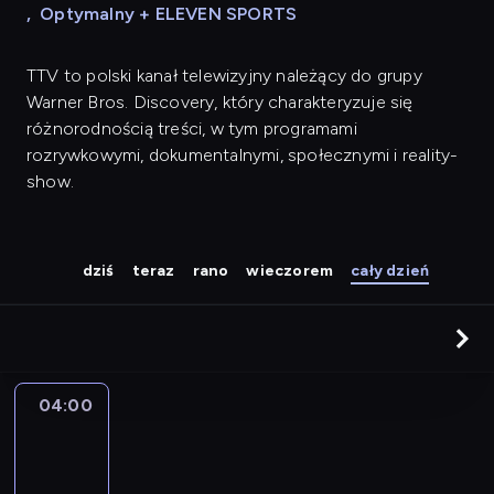
,
Optymalny + ELEVEN SPORTS
TTV to polski kanał telewizyjny należący do grupy
Warner Bros. Discovery, który charakteryzuje się
różnorodnością treści, w tym programami
rozrywkowymi, dokumentalnymi, społecznymi i reality-
show.
dziś
teraz
rano
wieczorem
cały dzień
04:00
24
godziny
04:00
-