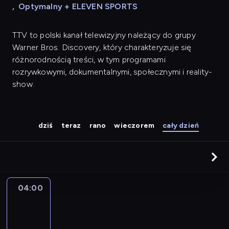
,
Optymalny + ELEVEN SPORTS
TTV to polski kanał telewizyjny należący do grupy
Warner Bros. Discovery, który charakteryzuje się
różnorodnością treści, w tym programami
rozrywkowymi, dokumentalnymi, społecznymi i reality-
show.
dziś
teraz
rano
wieczorem
cały dzień
04:00
24
godziny
04:00
-